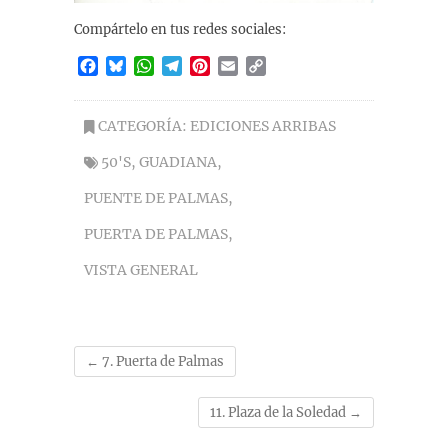
Compártelo en tus redes sociales:
F
B
W
T
P
E
C
a
l
h
e
i
m
o
c
u
a
l
n
a
p
e
e
t
e
t
i
y
CATEGORÍA:
EDICIONES ARRIBAS
b
s
s
g
e
l
L
50'S
,
GUADIANA
,
o
k
A
r
r
i
o
y
p
a
e
n
PUENTE DE PALMAS
,
k
p
m
s
k
t
PUERTA DE PALMAS
,
VISTA GENERAL
←
7. Puerta de Palmas
11. Plaza de la Soledad
→