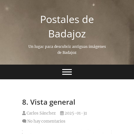
Saltar
al
Postales de
contenido
Badajoz
Un lugar para descubrir antiguas imágenes
de Badajoz
8. Vista general
Carlos Sánchez
2025-01-31
No hay comentarios