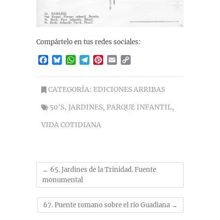
Compártelo en tus redes sociales:
F
B
W
T
P
E
C
a
l
h
e
i
m
o
c
u
a
l
n
a
p
e
e
t
e
t
i
y
CATEGORÍA:
EDICIONES ARRIBAS
b
s
s
g
e
l
L
50'S
,
JARDINES
,
PARQUE INFANTIL
,
o
k
A
r
r
i
o
y
p
a
e
n
VIDA COTIDIANA
k
p
m
s
k
t
←
65. Jardines de la Trinidad. Fuente
monumental
67. Puente romano sobre el río Guadiana
→