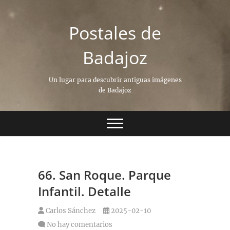
Saltar
al
Postales de
contenido
Badajoz
Un lugar para descubrir antiguas imágenes
de Badajoz
66. San Roque. Parque
Infantil. Detalle
Carlos Sánchez
2025-02-10
No hay comentarios