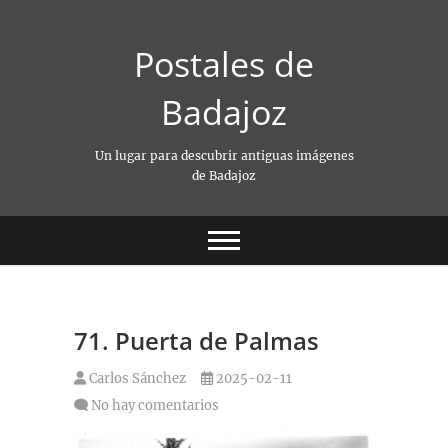
Saltar
al
Postales de
contenido
Badajoz
Un lugar para descubrir antiguas imágenes
de Badajoz
71. Puerta de Palmas
Carlos Sánchez
2025-02-11
No hay comentarios