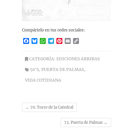
Compártelo en tus redes sociales:
F
B
W
T
P
E
C
a
l
h
e
i
m
o
c
u
a
l
n
a
p
e
e
t
e
t
i
y
CATEGORÍA:
EDICIONES ARRIBAS
b
s
s
g
e
l
L
50'S
,
PUERTA DE PALMAS
,
o
k
A
r
r
i
o
y
p
a
e
n
VIDA COTIDIANA
k
p
m
s
k
t
←
70. Torre de la Catedral
72. Puerta de Palmas
→