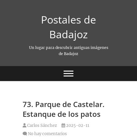
Saltar
al
Postales de
contenido
Badajoz
Un lugar para descubrir antiguas imágenes
de Badajoz
73. Parque de Castelar.
Estanque de los patos
Carlos Sánchez
2025-02-11
No hay comentarios