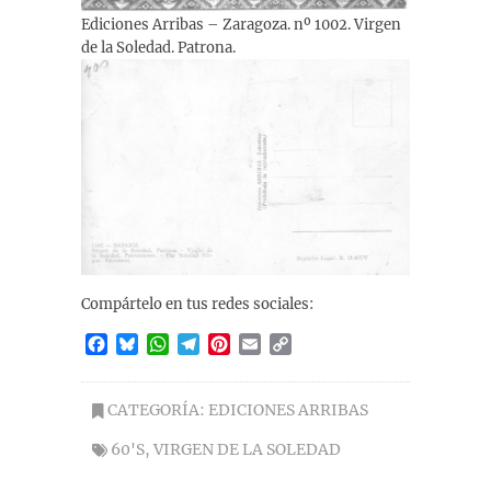
Ediciones Arribas – Zaragoza. nº 1002. Virgen
de la Soledad. Patrona.
Compártelo en tus redes sociales:
F
B
W
T
P
E
C
a
l
h
e
i
m
o
c
u
a
l
n
a
p
e
e
t
e
t
i
y
CATEGORÍA:
EDICIONES ARRIBAS
b
s
s
g
e
l
L
60'S
,
VIRGEN DE LA SOLEDAD
o
k
A
r
r
i
o
y
p
a
e
n