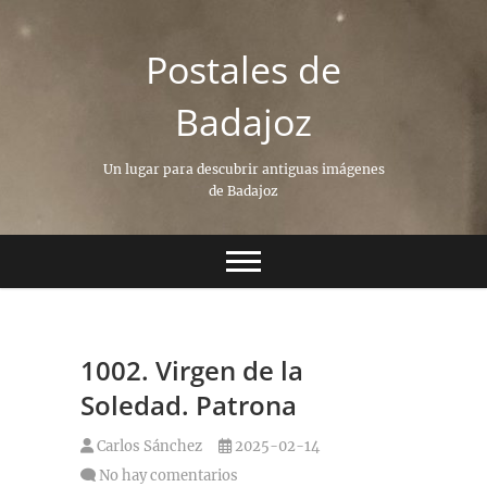
Saltar
al
Postales de
contenido
Badajoz
Un lugar para descubrir antiguas imágenes
de Badajoz
1002. Virgen de la
Soledad. Patrona
Carlos Sánchez
2025-02-14
No hay comentarios