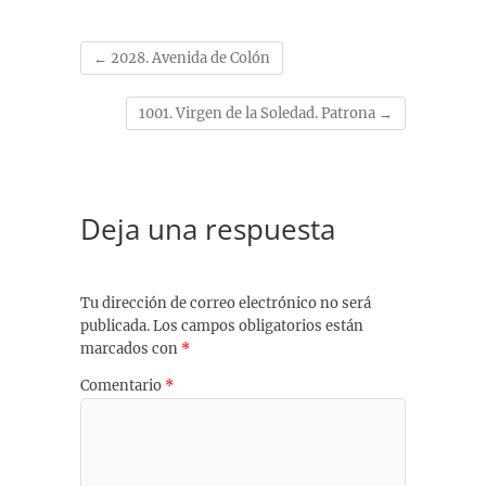
k
p
m
s
k
t
←
2028. Avenida de Colón
1001. Virgen de la Soledad. Patrona
→
Deja una respuesta
Tu dirección de correo electrónico no será
publicada.
Los campos obligatorios están
marcados con
*
Comentario
*