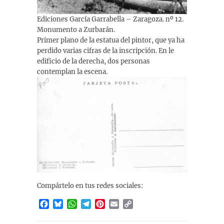
Ediciones García Garrabella – Zaragoza. nº 12.
Monumento a Zurbarán.
Primer plano de la estatua del pintor, que ya ha
perdido varias cifras de la inscripción. En le
edificio de la derecha, dos personas
contemplan la escena.
Compártelo en tus redes sociales:
F
B
W
T
P
E
C
a
l
h
e
i
m
o
c
u
a
l
n
a
p