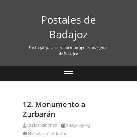
Saltar
al
Postales de
contenido
Badajoz
Un lugar para descubrir antiguas imágenes
de Badajoz
12. Monumento a
Zurbarán
Carlos Sánchez
2025-03-03
No hay comentarios