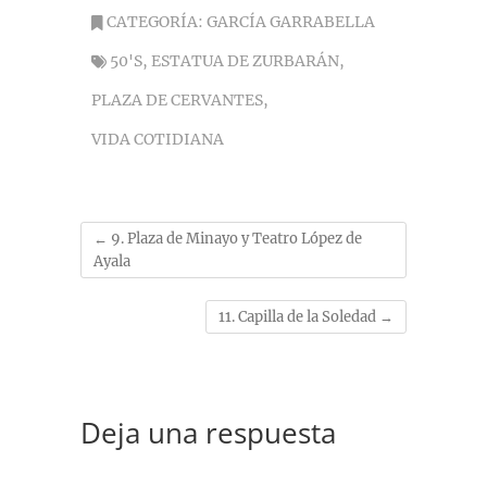
e
e
t
e
t
i
y
CATEGORÍA:
GARCÍA GARRABELLA
b
s
s
g
e
l
L
50'S
,
ESTATUA DE ZURBARÁN
,
o
k
A
r
r
i
o
y
p
a
e
n
PLAZA DE CERVANTES
,
k
p
m
s
k
t
VIDA COTIDIANA
←
9. Plaza de Minayo y Teatro López de
Ayala
11. Capilla de la Soledad
→
Deja una respuesta