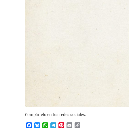
Compártelo en tus redes sociales:
F
B
W
T
P
E
C