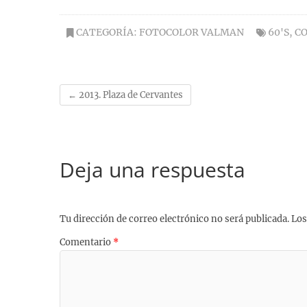
a
l
h
e
i
m
o
c
u
a
l
n
a
p
e
e
t
e
t
i
y
CATEGORÍA:
FOTOCOLOR VALMAN
60'S
,
CO
b
s
s
g
e
l
L
o
k
A
r
r
i
o
y
p
a
e
n
k
p
m
s
k
←
2013. Plaza de Cervantes
t
Deja una respuesta
Tu dirección de correo electrónico no será publicada.
Los
Comentario
*