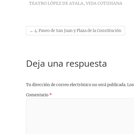
TEATRO LÓPEZ DE AYALA
,
VIDA COTIDIANA
o
k
A
r
r
i
o
y
p
a
e
n
k
p
m
s
k
t
←
4. Paseo de San Juan y Plaza de la Constitución
Deja una respuesta
Tu dirección de correo electrónico no será publicada.
Los
Comentario
*