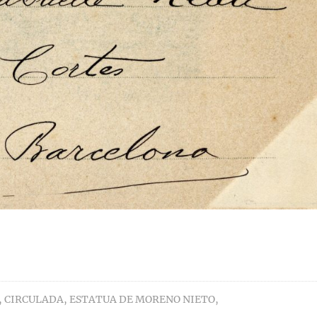
,
CIRCULADA
,
ESTATUA DE MORENO NIETO
,