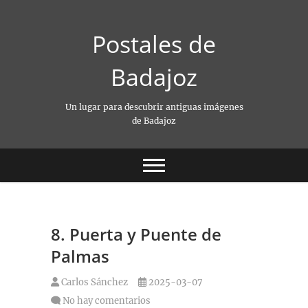
Saltar
al
Postales de
contenido
Badajoz
Un lugar para descubrir antiguas imágenes
de Badajoz
8. Puerta y Puente de
Palmas
Carlos Sánchez
2025-03-07
No hay comentarios