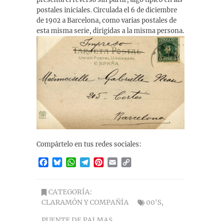
postales iniciales. Circulada el 6 de diciembre
de 1902 a Barcelona, como varias postales de
esta misma serie, dirigidas a la misma persona.
Compártelo en tus redes sociales:
F
B
W
T
P
E
C
a
l
h
e
i
m
o
c
u
a
l
n
a
p
e
e
t
e
t
i
y
CATEGORÍA:
b
s
s
g
e
l
L
CLARAMÓN Y COMPAÑÍA
00'S
,
o
k
A
r
r
i
PUENTE DE PALMAS
,