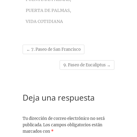
o
y
p
a
e
n
k
p
m
s
k
PUERTA DE PALMAS
,
t
VIDA COTIDIANA
←
7. Paseo de San Francisco
9. Paseo de Eucaliptus
→
Deja una respuesta
Tu dirección de correo electrónico no será
publicada.
Los campos obligatorios están
marcados con
*