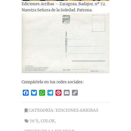
Ediciones Arribas – Zaragoza. Badajoz. nº 72.
Nuestra Señora de la Soledad. Patrona.
Compártelo en tus redes sociales:
F
B
W
T
P
E
C
a
l
h
e
i
m
o
c
u
a
l
n
a
p
e
e
t
e
t
i
y
CATEGORÍA:
EDICIONES ARRIBAS
b
s
s
g
e
l
L
70'S
,
COLOR
,
o
k
A
r
r
i
o
y
p
a
e
n