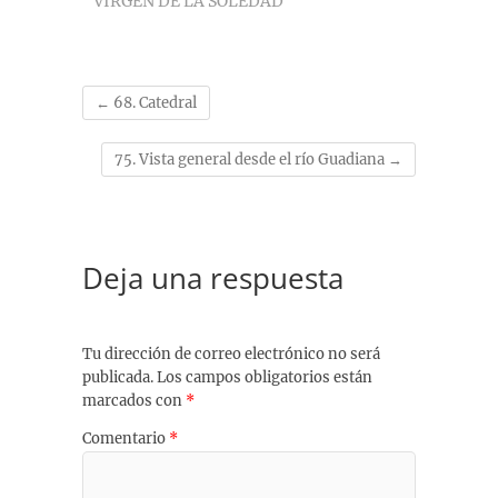
VIRGEN DE LA SOLEDAD
k
p
m
s
k
t
←
68. Catedral
75. Vista general desde el río Guadiana
→
Deja una respuesta
Tu dirección de correo electrónico no será
publicada.
Los campos obligatorios están
marcados con
*
Comentario
*