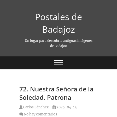
Saltar
al
Postales de
contenido
Badajoz
Un lugar para descubrir antiguas imágenes
de Badajoz
72. Nuestra Señora de la
Soledad. Patrona
Carlos Sánchez
2025-04-14
No hay comentarios