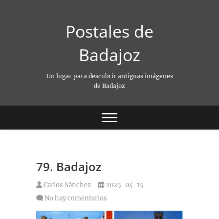
Saltar
al
Postales de
contenido
Badajoz
Un lugar para descubrir antiguas imágenes
de Badajoz
79. Badajoz
Carlos Sánchez
2025-04-15
No hay comentarios