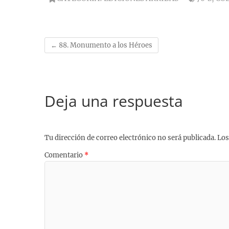
b
s
s
g
e
l
L
o
k
A
r
r
i
o
y
p
a
e
n
k
p
m
s
k
←
88. Monumento a los Héroes
t
Deja una respuesta
Tu dirección de correo electrónico no será publicada.
Los
Comentario
*