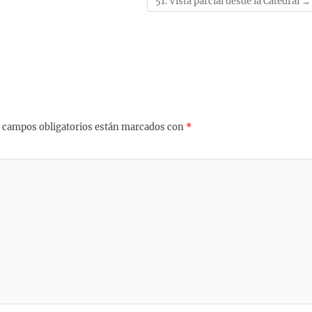
51. Vista parcial desde la Catedral
→
 campos obligatorios están marcados con
*