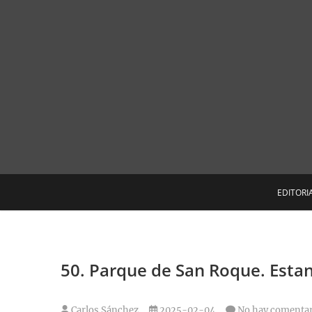
Saltar
al
contenido
EDITORI
50. Parque de San Roque. Esta
Carlos Sánchez
2025-02-04
No hay comentar