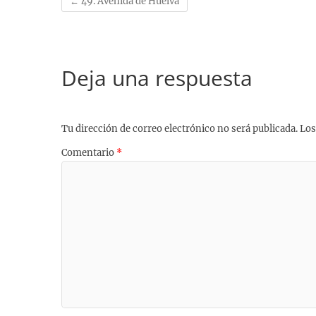
←
49. Avenida de Huelva
t
Deja una respuesta
Tu dirección de correo electrónico no será publicada.
Los
Comentario
*