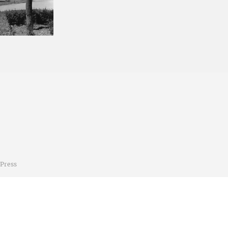
-03
Press