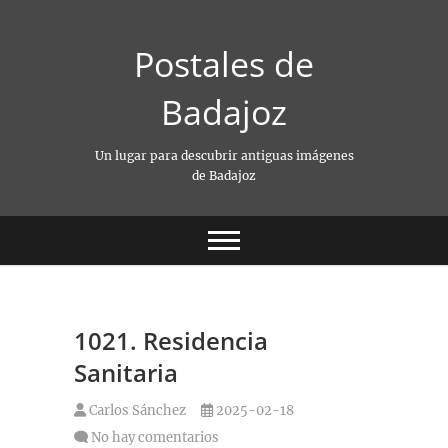
Saltar
al
Postales de
contenido
Badajoz
Un lugar para descubrir antiguas imágenes
de Badajoz
1021. Residencia
Sanitaria
Carlos Sánchez
2025-02-18
No hay comentarios