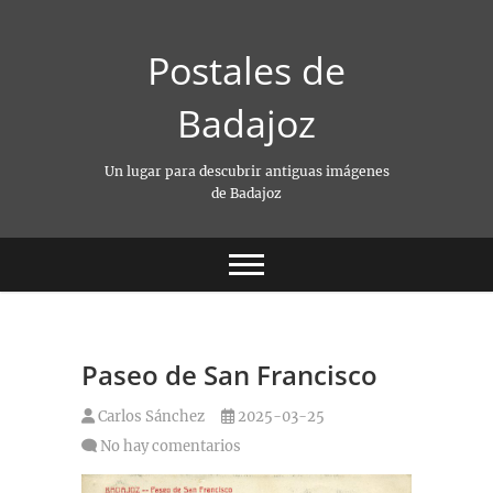
Saltar
al
Postales de
contenido
Badajoz
Un lugar para descubrir antiguas imágenes
de Badajoz
Paseo de San Francisco
Carlos Sánchez
2025-03-25
No hay comentarios