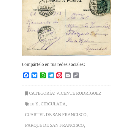
Compártelo en tus redes sociales:
F
B
W
T
P
E
C
a
l
h
e
i
m
o
c
u
a
l
n
a
p
e
e
t
e
t
i
y
CATEGORÍA:
VICENTE RODRÍGUEZ
b
s
s
g
e
l
L
10'S
,
CIRCULADA
,
o
k
A
r
r
i
o
y
p
a
e
n
CUARTEL DE SAN FRANCISCO
,
k
p
m
s
k
t
PARQUE DE SAN FRANCISCO
,