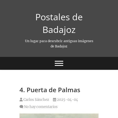
Saltar
al
Postales de
contenido
Badajoz
Un lugar para descubrir antiguas imágenes
de Badajoz
4. Puerta de Palmas
Carlos Sánchez
2025-04-04
No hay comentarios