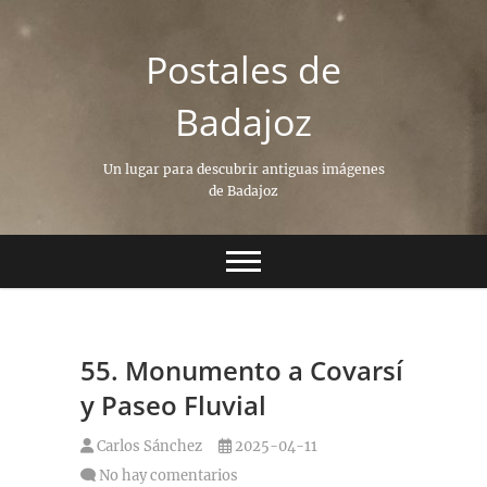
Saltar
al
Postales de
contenido
Badajoz
Un lugar para descubrir antiguas imágenes
de Badajoz
55. Monumento a Covarsí
y Paseo Fluvial
Carlos Sánchez
2025-04-11
No hay comentarios