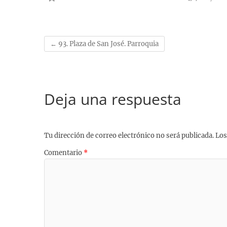
b
s
s
g
e
l
L
o
k
A
r
r
i
o
y
p
a
e
n
k
p
m
s
k
←
93. Plaza de San José. Parroquia
t
Deja una respuesta
Tu dirección de correo electrónico no será publicada.
Los
Comentario
*