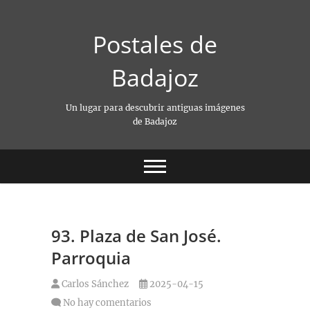
Saltar
al
Postales de
contenido
Badajoz
Un lugar para descubrir antiguas imágenes
de Badajoz
93. Plaza de San José.
Parroquia
Carlos Sánchez
2025-04-15
No hay comentarios