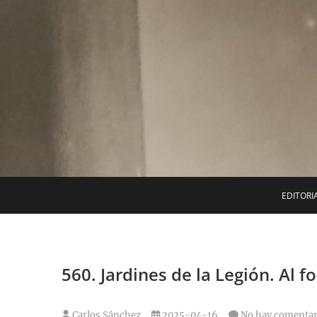
Saltar
al
contenido
EDITORI
560. Jardines de la Legión. Al 
Carlos Sánchez
2025-04-16
No hay comentar