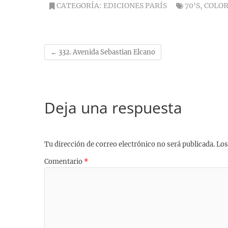
e
e
t
e
t
i
y
CATEGORÍA:
EDICIONES PARÍS
70'S
,
COLO
b
s
s
g
e
l
L
o
k
A
r
r
i
o
y
p
a
e
n
k
p
m
s
k
←
332. Avenida Sebastian Elcano
t
Deja una respuesta
Tu dirección de correo electrónico no será publicada.
Los
Comentario
*