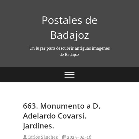
Saltar
al
Postales de
contenido
Badajoz
Un lugar para descubrir antiguas imágenes
de Badajoz
663. Monumento a D.
Adelardo Covarsí.
Jardines.
Carlos Sánchez
2025-04-16