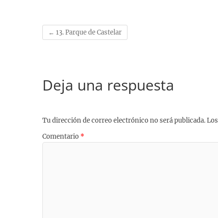
o
k
A
r
r
i
o
y
p
a
e
n
k
p
m
s
k
←
13. Parque de Castelar
t
Deja una respuesta
Tu dirección de correo electrónico no será publicada.
Los
Comentario
*