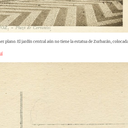
r plano. El jardín central aún no tiene la estatua de Zurbarán, colocad
uí