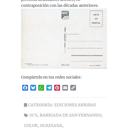
contraposición con las décadas anteriores.
Compártelo en tus redes sociales:
F
B
W
T
P
E
C
a
l
h
e
i
m
o
c
u
a
l
n
a
p
e
e
t
e
t
i
y
CATEGORÍA:
EDICIONES ARRIBAS
b
s
s
g
e
l
L
70'S
,
BARRIADA DE SAN FERNANDO
,
o
k
A
r
r
i
o
y
p
a
e
n
COLOR
,
GUADIANA
,
k
p
m
s
k