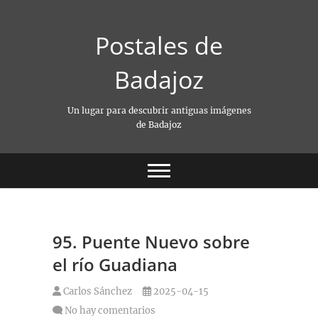
Saltar
al
Postales de
contenido
Badajoz
Un lugar para descubrir antiguas imágenes
de Badajoz
95. Puente Nuevo sobre
el río Guadiana
Carlos Sánchez
2025-04-15
No hay comentarios